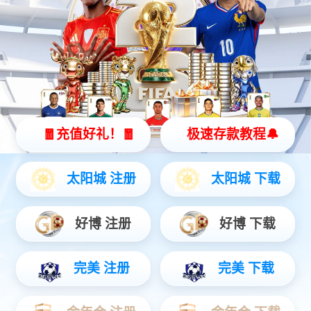
公司动态
媒体报道
市场活动
2025-07-29
jiuyou.com数码李晨龙：AI for Process，AI落地
企业的正确打开方式
jiuyou.com-“朱雀三号”液体可回收火箭11月中下旬首飞 马斯克盛赞
jiuyou.com-小米SU7改款12大升级点曝光！全系车型涨价1万元？
jiuyou.com-三季度中国智能平板销量达796万台 苹果稳居线上第一