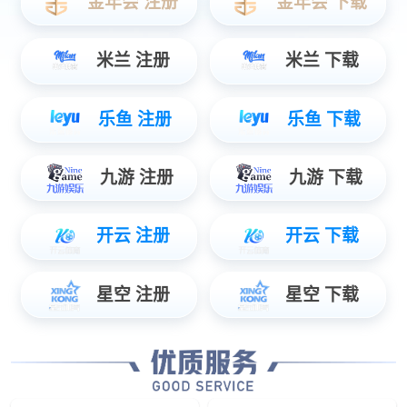
产品
更多